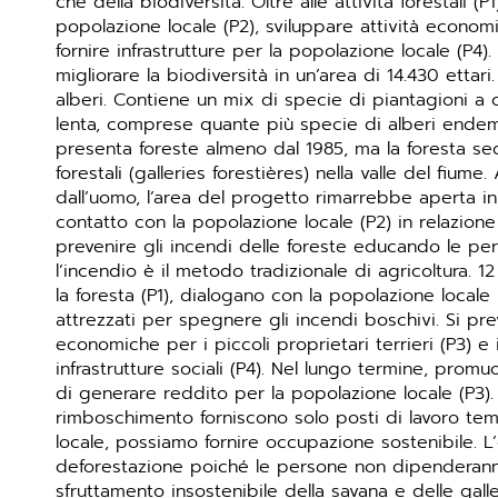
che della biodiversità. Oltre alle attività forestali (
popolazione locale (P2), sviluppare attività econom
fornire infrastrutture per la popolazione locale (P4).
migliorare la biodiversità in un’area di 14.430 ettar
alberi. Contiene un mix di specie di piantagioni a c
lenta, comprese quante più specie di alberi endem
presenta foreste almeno dal 1985, ma la foresta sec
forestali (galleries forestières) nella valle del fium
dall’uomo, l’area del progetto rimarrebbe aperta i
contatto con la popolazione locale (P2) in relazione 
prevenire gli incendi delle foreste educando le pers
l’incendio è il metodo tradizionale di agricoltura. 
la foresta (P1), dialogano con la popolazione locale
attrezzati per spegnere gli incendi boschivi. Si pre
economiche per i piccoli proprietari terrieri (P3) e 
infrastrutture sociali (P4). Nel lungo termine, prom
di generare reddito per la popolazione locale (P3). 
rimboschimento forniscono solo posti di lavoro t
locale, possiamo fornire occupazione sostenibile. 
deforestazione poiché le persone non dipenderanno
sfruttamento insostenibile della savana e delle galle