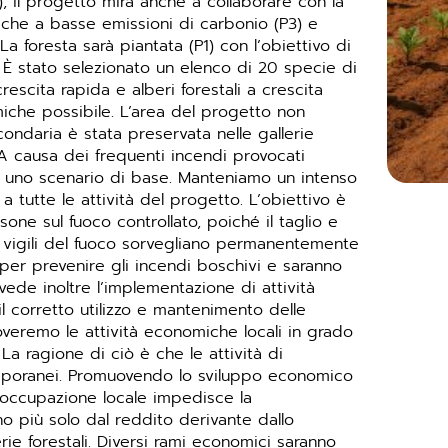
P1), il progetto mira anche a collaborare con la
iche a basse emissioni di carbonio (P3) e
 La foresta sarà piantata (P1) con l’obiettivo di
i. È stato selezionato un elenco di 20 specie di
rescita rapida e alberi forestali a crescita
iche possibile. L’area del progetto non
ondaria è stata preservata nelle gallerie
e. A causa dei frequenti incendi provocati
n uno scenario di base. Manteniamo un intenso
a tutte le attività del progetto. L’obiettivo è
one sul fuoco controllato, poiché il taglio e
12 vigili del fuoco sorvegliano permanentemente
 per prevenire gli incendi boschivi e saranno
vede inoltre l’implementazione di attività
il corretto utilizzo e mantenimento delle
uoveremo le attività economiche locali in grado
La ragione di ciò è che le attività di
emporanei. Promuovendo lo sviluppo economico
L’occupazione locale impedisce la
 più solo dal reddito derivante dallo
rie forestali. Diversi rami economici saranno