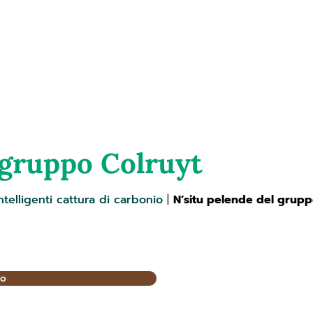
earth
Chi siamo
Servizi
Mission
Progetti
 gruppo Colruyt
ntelligenti cattura di carbonio
|
N’situ pelende del grupp
io