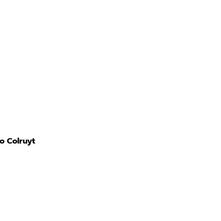
Magazine
Contatti
Richiedi consulenza
o Colruyt