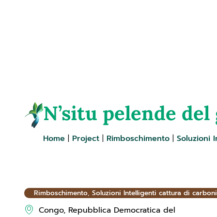
+39 340 593 7151
info@co2libri.
N’situ pelende del
Home
|
Project
|
Rimboschimento
|
Soluzioni I
Rimboschimento
,
Soluzioni Intelligenti cattura di carbon
Congo, Repubblica Democratica del