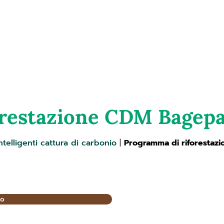
earth
Chi siamo
Servizi
Mission
Progetti
restazione CDM Bagepal
ntelligenti cattura di carbonio
|
Programma di riforestazi
io