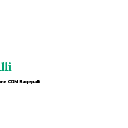
Magazine
Contatti
Richiedi consulenza
li
one CDM Bagepalli