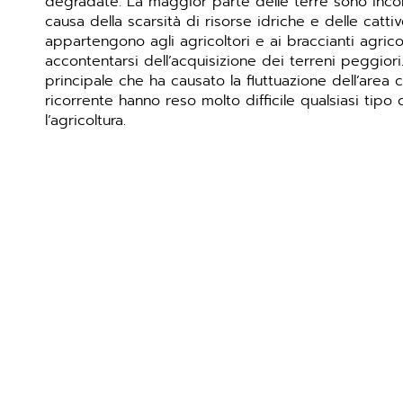
degradate. La maggior parte delle terre sono incolt
causa della scarsità di risorse idriche e delle cattiv
appartengono agli agricoltori e ai braccianti agric
accontentarsi dell’acquisizione dei terreni peggiori.
principale che ha causato la fluttuazione dell’area co
ricorrente hanno reso molto difficile qualsiasi tipo 
l’agricoltura.