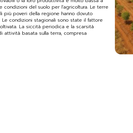
ivabili o la loro produttività è molto bassa a
e condizioni del suolo per l’agricoltura. Le terre
oli più poveri della regione hanno dovuto
 Le condizioni stagionali sono state il fattore
ltivata. La siccità periodica e la scarsità
di attività basata sulla terra, compresa