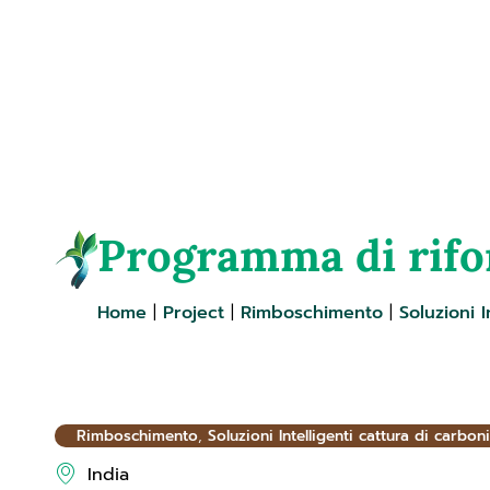
+39 340 593 7151
info@co2libri.
Programma di rifo
Home
|
Project
|
Rimboschimento
|
Soluzioni I
Rimboschimento
,
Soluzioni Intelligenti cattura di carbon
India